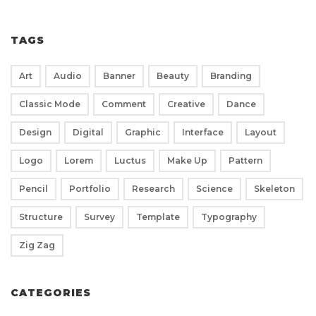
TAGS
Art
Audio
Banner
Beauty
Branding
Classic Mode
Comment
Creative
Dance
Design
Digital
Graphic
Interface
Layout
Logo
Lorem
Luctus
Make Up
Pattern
Pencil
Portfolio
Research
Science
Skeleton
Structure
Survey
Template
Typography
Zig Zag
CATEGORIES