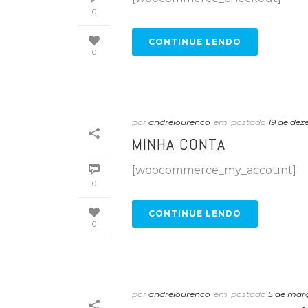
0
CONTINUE LENDO
0
por
andrelourenco
em
postado
19 de de
MINHA CONTA
[woocommerce_my_account]
0
CONTINUE LENDO
0
por
andrelourenco
em
postado
5 de mar