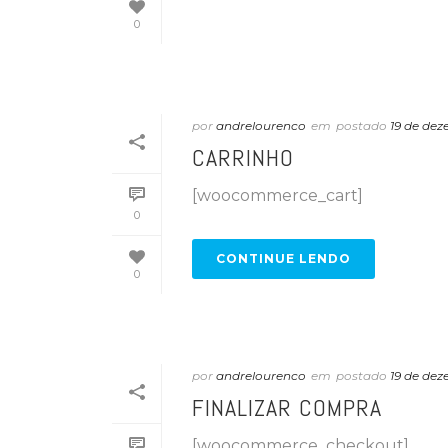
0
por
andrelourenco
em
postado
19 de de
CARRINHO
[woocommerce_cart]
0
CONTINUE LENDO
0
por
andrelourenco
em
postado
19 de de
FINALIZAR COMPRA
[woocommerce_checkout]