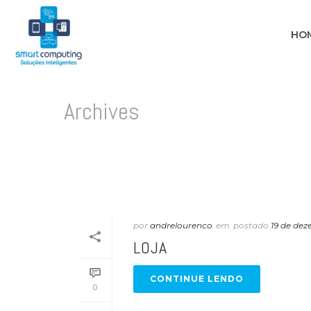
HO
Archives
Arquivos de Autor para: "andrelourenco"
por
andrelourenco
em
postado
19 de de
LOJA
CONTINUE LENDO
0