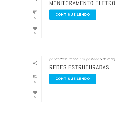
MONITORAMENTO ELETRÔ
CONTINUE LENDO
0
0
por
andrelourenco
em
postado
5 de mar
REDES ESTRUTURADAS
CONTINUE LENDO
0
0