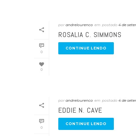
por
andrelourenco
em
postado
4 de set
ROSALIA C. SIMMONS
CONTINUE LENDO
0
0
por
andrelourenco
em
postado
4 de set
EDDIE N. CAVE
CONTINUE LENDO
0