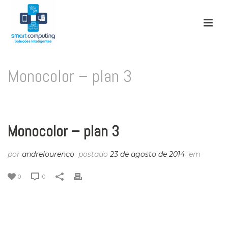
Monocolor – plan 3
INÍCIO
/
PRICING TABLE
/ MONOCOLOR – PLAN 3
Monocolor – plan 3
por
andrelourenco
postado
23 de agosto de 2014
em
0
0