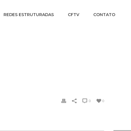
REDES ESTRUTURADAS
CFTV
CONTATO
INÍCIO
/
PRICING TABLE
/ PLAN 3
0
0